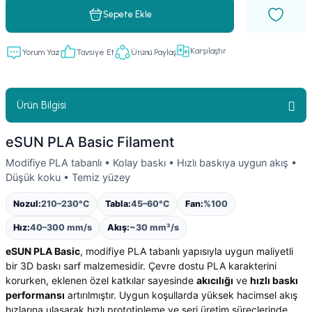
Sepete Ekle
Karşılaştır
Yorum Yaz
Tavsiye Et
Ürünü Paylaş
Ürün Bilgisi
eSUN PLA Basic Filament
Modifiye PLA tabanlı • Kolay baskı • Hızlı baskıya uygun akış •
Düşük koku • Temiz yüzey
Nozul:
210–230°C
Tabla:
45–60°C
Fan:
%100
Hız:
40–300 mm/s
Akış:
~30 mm³/s
eSUN PLA Basic
, modifiye PLA tabanlı yapısıyla uygun maliyetli
bir 3D baskı sarf malzemesidir. Çevre dostu PLA karakterini
korurken, eklenen özel katkılar sayesinde
akıcılığı
ve
hızlı baskı
performansı
artırılmıştır. Uygun koşullarda yüksek hacimsel akış
hızlarına ulaşarak hızlı prototipleme ve seri üretim süreçlerinde