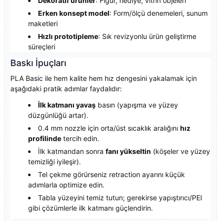
Dekoratif ürünler
: Figür, hediye, vitrin objeleri
Erken konsept model
: Form/ölçü denemeleri, sunum
maketleri
Hızlı prototipleme
: Sık revizyonlu ürün geliştirme
süreçleri
Baskı İpuçları
PLA Basic ile hem kalite hem hız dengesini yakalamak için
aşağıdaki pratik adımlar faydalıdır:
İlk katmanı yavaş
basın (yapışma ve yüzey
düzgünlüğü artar).
0.4 mm nozzle için orta/üst sıcaklık aralığını
hız
profilinde
tercih edin.
İlk katmandan sonra
fanı yükseltin
(köşeler ve yüzey
temizliği iyileşir).
Tel çekme görürseniz retraction ayarını küçük
adımlarla optimize edin.
Tabla yüzeyini temiz tutun; gerekirse yapıştırıcı/PEI
gibi çözümlerle ilk katmanı güçlendirin.