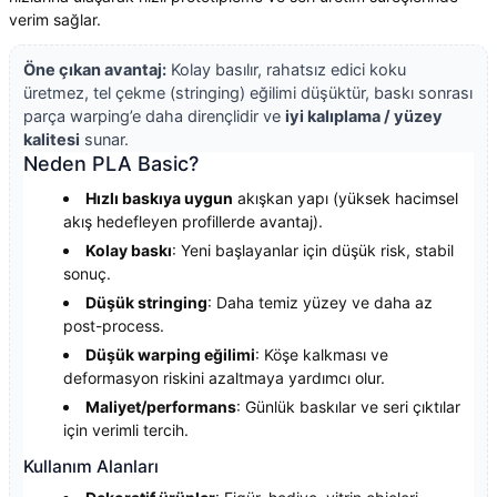
verim sağlar.
Öne çıkan avantaj:
Kolay basılır, rahatsız edici koku
üretmez, tel çekme (stringing) eğilimi düşüktür, baskı sonrası
parça warping’e daha dirençlidir ve
iyi kalıplama / yüzey
kalitesi
sunar.
Neden PLA Basic?
Hızlı baskıya uygun
akışkan yapı (yüksek hacimsel
akış hedefleyen profillerde avantaj).
Kolay baskı
: Yeni başlayanlar için düşük risk, stabil
sonuç.
Düşük stringing
: Daha temiz yüzey ve daha az
post-process.
Düşük warping eğilimi
: Köşe kalkması ve
deformasyon riskini azaltmaya yardımcı olur.
Maliyet/performans
: Günlük baskılar ve seri çıktılar
için verimli tercih.
Kullanım Alanları