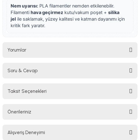
Nem uyarısı:
PLA filamentler nemden etkilenebilir.
Filamenti
hava geçirmez
kutu/vakum poşet +
silika
jel
ile saklamak, yüzey kalitesi ve katman dayanımı için
kritik fark yaratır.
Yorumlar
Soru & Cevap
Bu ürüne ilk yorumu siz yapın!
Taksit Seçenekleri
Yorum Yaz
Ürün hakkında henüz soru sorulmamış.
Önerileriniz
Soru Sor
Bu ürünün fiyat bilgisi, resim, ürün açıklamalarında ve diğer konularda
Alışveriş Deneyimi
yetersiz gördüğünüz noktaları öneri formunu kullanarak tarafımıza
iletebilirsiniz.