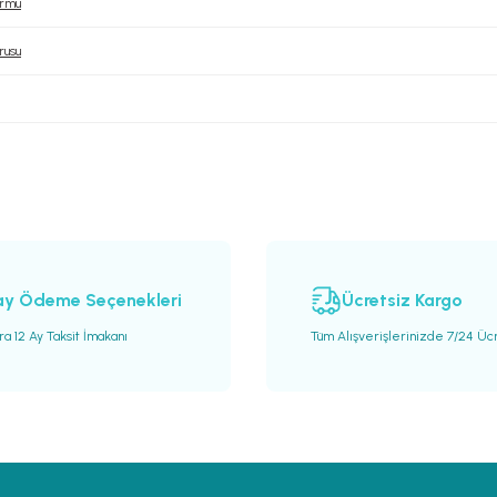
ormu
rusu
ay Ödeme Seçenekleri
Ücretsiz Kargo
ra 12 Ay Taksit İmakanı
Tüm Alışverişlerinizde 7/24 Üc