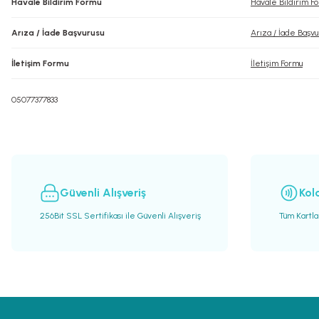
Havale Bildirim Formu
Havale Bildirim F
Arıza / İade Başvurusu
Arıza / İade Başvu
İletişim Formu
İletişim Formu
05077377833
Güvenli Alışveriş
Kol
256Bit SSL Sertifikası ile Güvenli Alışveriş
Tüm Kartla