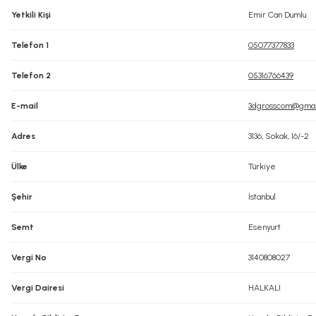
Yetkili Kişi
Emir Can Dumlu
Telefon 1
05077377833
Telefon 2
05316766439
E-mail
3dgrosscom@gmai
Adres
3136, Sokak, 16/-2
Ülke
Türkiye
Şehir
İstanbul
Semt
Esenyurt
Vergi No
3140808027
Vergi Dairesi
HALKALI