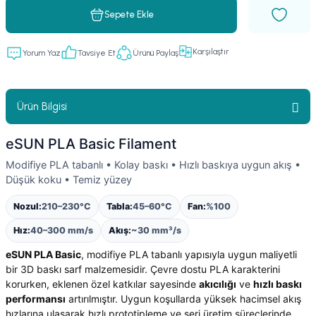
Sepete Ekle
Karşılaştır
Yorum Yaz
Tavsiye Et
Ürünü Paylaş
Ürün Bilgisi
eSUN PLA Basic Filament
Modifiye PLA tabanlı • Kolay baskı • Hızlı baskıya uygun akış •
Düşük koku • Temiz yüzey
Nozul:
210–230°C
Tabla:
45–60°C
Fan:
%100
Hız:
40–300 mm/s
Akış:
~30 mm³/s
eSUN PLA Basic
, modifiye PLA tabanlı yapısıyla uygun maliyetli
bir 3D baskı sarf malzemesidir. Çevre dostu PLA karakterini
korurken, eklenen özel katkılar sayesinde
akıcılığı
ve
hızlı baskı
performansı
artırılmıştır. Uygun koşullarda yüksek hacimsel akış
hızlarına ulaşarak hızlı prototipleme ve seri üretim süreçlerinde