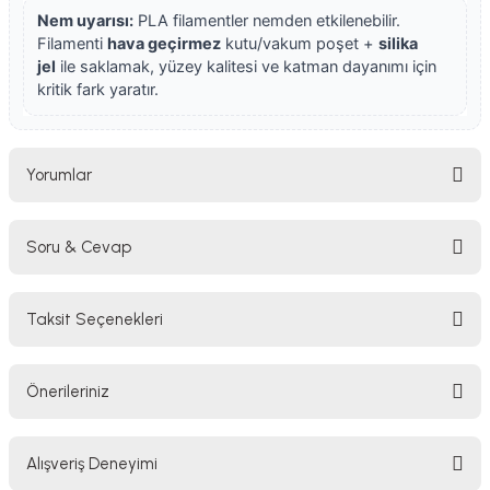
Nem uyarısı:
PLA filamentler nemden etkilenebilir.
Filamenti
hava geçirmez
kutu/vakum poşet +
silika
jel
ile saklamak, yüzey kalitesi ve katman dayanımı için
kritik fark yaratır.
Yorumlar
Soru & Cevap
Bu ürüne ilk yorumu siz yapın!
Taksit Seçenekleri
Yorum Yaz
Ürün hakkında henüz soru sorulmamış.
Önerileriniz
Soru Sor
Bu ürünün fiyat bilgisi, resim, ürün açıklamalarında ve diğer konularda
Alışveriş Deneyimi
yetersiz gördüğünüz noktaları öneri formunu kullanarak tarafımıza
iletebilirsiniz.