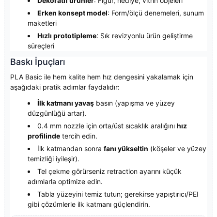
Dekoratif ürünler
: Figür, hediye, vitrin objeleri
Erken konsept model
: Form/ölçü denemeleri, sunum
maketleri
Hızlı prototipleme
: Sık revizyonlu ürün geliştirme
süreçleri
Baskı İpuçları
PLA Basic ile hem kalite hem hız dengesini yakalamak için
aşağıdaki pratik adımlar faydalıdır:
İlk katmanı yavaş
basın (yapışma ve yüzey
düzgünlüğü artar).
0.4 mm nozzle için orta/üst sıcaklık aralığını
hız
profilinde
tercih edin.
İlk katmandan sonra
fanı yükseltin
(köşeler ve yüzey
temizliği iyileşir).
Tel çekme görürseniz retraction ayarını küçük
adımlarla optimize edin.
Tabla yüzeyini temiz tutun; gerekirse yapıştırıcı/PEI
gibi çözümlerle ilk katmanı güçlendirin.