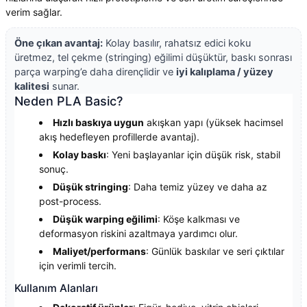
verim sağlar.
Öne çıkan avantaj:
Kolay basılır, rahatsız edici koku
üretmez, tel çekme (stringing) eğilimi düşüktür, baskı sonrası
parça warping’e daha dirençlidir ve
iyi kalıplama / yüzey
kalitesi
sunar.
Neden PLA Basic?
Hızlı baskıya uygun
akışkan yapı (yüksek hacimsel
akış hedefleyen profillerde avantaj).
Kolay baskı
: Yeni başlayanlar için düşük risk, stabil
sonuç.
Düşük stringing
: Daha temiz yüzey ve daha az
post-process.
Düşük warping eğilimi
: Köşe kalkması ve
deformasyon riskini azaltmaya yardımcı olur.
Maliyet/performans
: Günlük baskılar ve seri çıktılar
için verimli tercih.
Kullanım Alanları