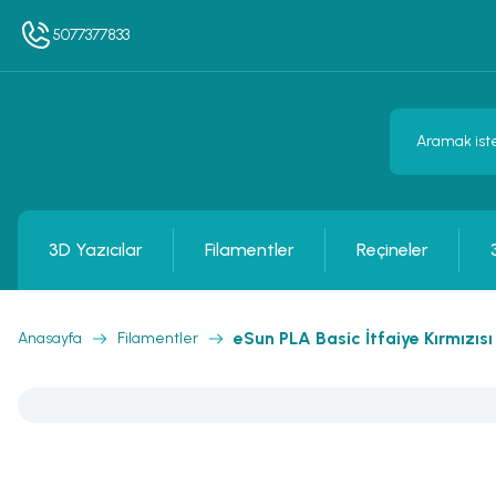
5077377833
3D Yazıcılar
Filamentler
Reçineler
eSun PLA Basic İtfaiye Kırmızıs
Anasayfa
Filamentler