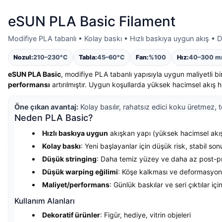
eSUN PLA Basic Filament
Modifiye PLA tabanlı • Kolay baskı • Hızlı baskıya uygun akış •
Nozul:
210–230°C
Tabla:
45–60°C
Fan:
%100
Hız:
40–300 m
eSUN PLA Basic
, modifiye PLA tabanlı yapısıyla uygun maliyetli 
performansı
artırılmıştır. Uygun koşullarda yüksek hacimsel akış hı
Öne çıkan avantaj:
Kolay basılır, rahatsız edici koku üretmez, 
Neden PLA Basic?
Hızlı baskıya uygun
akışkan yapı (yüksek hacimsel akış
Kolay baskı
: Yeni başlayanlar için düşük risk, stabil son
Düşük stringing
: Daha temiz yüzey ve daha az post-p
Düşük warping eğilimi
: Köşe kalkması ve deformasyon 
Maliyet/performans
: Günlük baskılar ve seri çıktılar için
Kullanım Alanları
Dekoratif ürünler
: Figür, hediye, vitrin objeleri