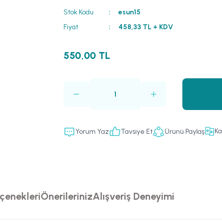
Stok Kodu
esun15
Fiyat
458,33 TL + KDV
550,00 TL
Ka
Yorum Yaz
Tavsiye Et
Ürünü Paylaş
çenekleri
Önerileriniz
Alışveriş Deneyimi