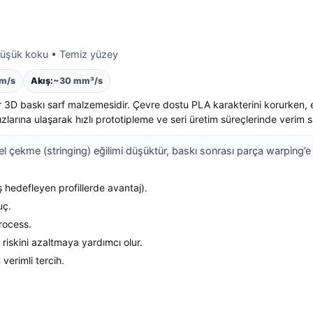
 Düşük koku • Temiz yüzey
m/s
Akış:
~30 mm³/s
bir 3D baskı sarf malzemesidir. Çevre dostu PLA karakterini korurken,
zlarına ulaşarak hızlı prototipleme ve seri üretim süreçlerinde verim s
tel çekme (stringing) eğilimi düşüktür, baskı sonrası parça warping’e
 hedefleyen profillerde avantaj).
uç.
rocess.
riskini azaltmaya yardımcı olur.
 verimli tercih.