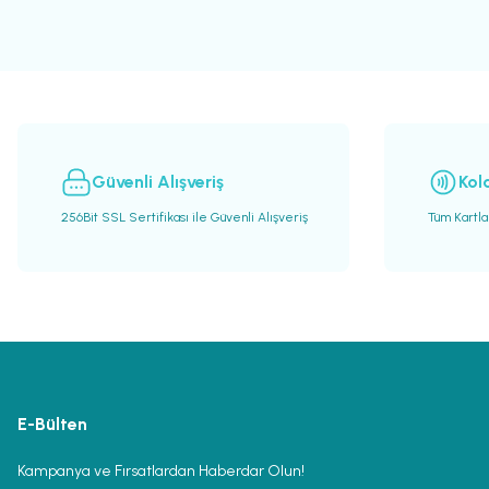
Ürün resmi kalitesiz, bozuk veya görüntülenemiyor.
Ürün açıklamasında eksik bilgiler bulunuyor.
Ürün bilgilerinde hatalar bulunuyor.
Ürün fiyatı diğer sitelerden daha pahalı.
Bu ürüne benzer farklı alternatifler olmalı.
Güvenli Alışveriş
Kol
256Bit SSL Sertifikası ile Güvenli Alışveriş
Tüm Kartla
E-Bülten
Kampanya ve Fırsatlardan Haberdar Olun!