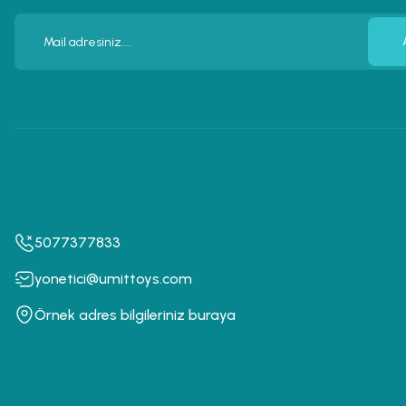
5077377833
yonetici@umittoys.com
Örnek adres bilgileriniz buraya