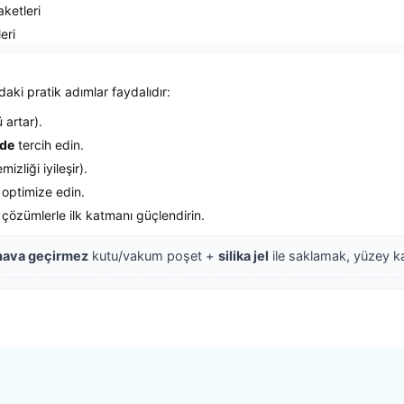
ketleri
eri
aki pratik adımlar faydalıdır:
artar).
nde
tercih edin.
zliği iyileşir).
 optimize edin.
i çözümlerle ilk katmanı güçlendirin.
hava geçirmez
kutu/vakum poşet +
silika jel
ile saklamak, yüzey kal
rsiz gördüğünüz noktaları öneri formunu kullanarak tarafımıza iletebilirsiniz.
Ürün hakkında henüz soru sorulmamış.
Sitemize ilk yorumu siz yapın!
Bu ürüne ilk yorumu siz yapın!