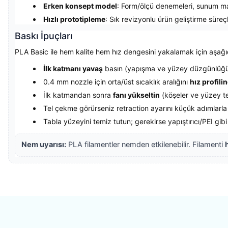
Erken konsept model
: Form/ölçü denemeleri, sunum ma
Hızlı prototipleme
: Sık revizyonlu ürün geliştirme süreçl
Baskı İpuçları
PLA Basic ile hem kalite hem hız dengesini yakalamak için aşağıd
İlk katmanı yavaş
basın (yapışma ve yüzey düzgünlüğü 
0.4 mm nozzle için orta/üst sıcaklık aralığını
hız profili
İlk katmandan sonra
fanı yükseltin
(köşeler ve yüzey temi
Tel çekme görürseniz retraction ayarını küçük adımlarla
Tabla yüzeyini temiz tutun; gerekirse yapıştırıcı/PEI gib
Nem uyarısı:
PLA filamentler nemden etkilenebilir. Filamenti
Bu ürünün fiyat bilgisi, resim, ürün açıklamalarında ve diğer konularda yete
Görüş ve önerileriniz için teşekkür ederiz.