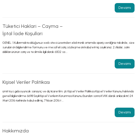
Devamı
Tüketici Haklari – Cayma –
İptal İade Koşullari
GENEL: 1.Kullanmakta olduğunuz web sitesi üzerinden elektronik ortamda sipariş verdiğiniz takdirde, size
sunulan ön bilgilendirme formunu ve mesafeli satış sözleşmesini kabul etmiş sayılırsınız. 2.Alıcılar, satın
aldıkları ürünün satış ve teslimi ile ilgili olarak 6502 sa ...
Devamı
Kişisel Veriler Politikası
ümit toys gıda oyuncak sanayi iç ve dış ticaret lim. şti. Kişisel Veriler Politikası Kişisel Veriler Kanunu hakkında
genel bilgilendirme 6698 Sayılı Kişisel Verilerin Korunması Kanunu (bundan sonra KVKK olarak anılacaktır) 24
Mart 2016 tarihinde kabul edilmiş, 7 Nisan 2016 t ...
Devamı
Hakkımızda