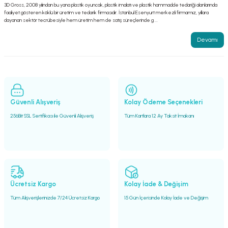
3D Gross, 2008 yılından bu yana plastik oyuncak, plastik imalatı ve plastik hammadde tedariği alanlarında
faaliyet gösteren köklü bir üretim ve tedarik firmasıdır. İstanbul Esenyurt merkezli firmamız, yıllara
dayanan sektör tecrübesiyle hem üretim hem de satış süreçlerinde g ...
Devamı
Güvenli Alışveriş
Kolay Ödeme Seçenekleri
256Bit SSL Sertifikası ile Güvenli Alışveriş
Tüm Kartlara 12 Ay Taksit İmakanı
Ücretsiz Kargo
Kolay İade & Değişim
Tüm Alışverişlerinizde 7/24 Ücretsiz Kargo
15 Gün İçerisinde Kolay İade ve Değişim