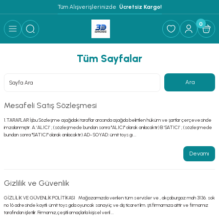
Tüm Alışverişlerinizde 
 Ücretsiz Kargo!
0
Tüm Sayfalar
Mesafeli Satış Sözleşmesi
1.TARAFLAR İşbu Sözleşme aşağıdaki taraflar arasında aşağıda belirtilen hüküm ve şartlar çerçevesinde
imzalanmıştır. A.‘ALICI’ ; (sözleşmede bundan sonra "ALICI" olarak anılacaktır) B.‘SATICI’ ; (sözleşmede
bundan sonra "SATICI" olarak anılacaktır) AD- SOYAD: ümit toys gı ...
Devamı
Gizlilik ve Güvenlik
GİZLİLİK VE GÜVENLİK POLİTİKASI Mağazamızda verilen tüm servisler ve , akçaburgaz mah 3136. sok
no 16 adresinde kayıtlı ümit toys gıda oyuncak sanayi iç ve dış ticaret lim. şti.firmamıza aittir ve firmamız
tarafından işletilir. Firmamız,çeşitli amaçlarla kişisel veril ...